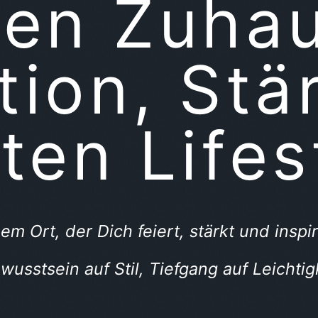
len Zuha
ation, Stä
ten Lifes
em Ort, der Dich feiert, stärkt und insp
bewusstsein auf Stil, Tiefgang auf Leichti