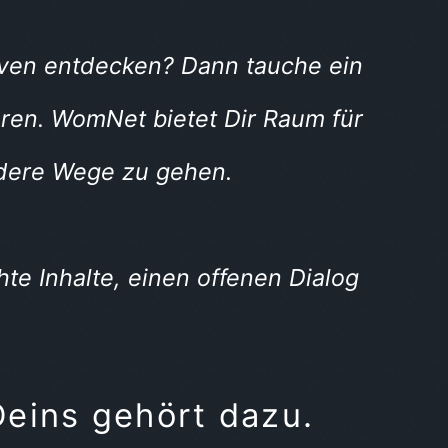
iven entdecken? Dann tauche ein
eren. WomNet bietet Dir Raum für
dere Wege zu gehen.
te Inhalte, einen offenen Dialog
Deins gehört dazu.