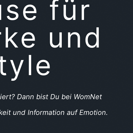
use für
rke und
tyle
iriert? Dann bist Du bei WomNet
gkeit und Information auf Emotion.