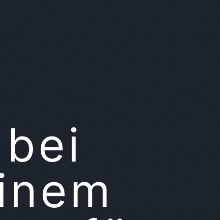
bei
inem