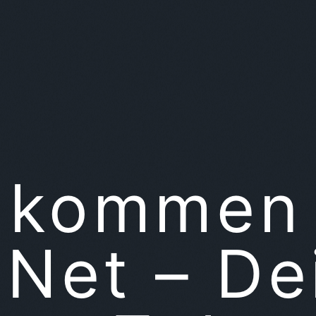
llkommen 
Net – De